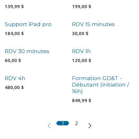
139,99
$
199,00
$
Nouveau !
Support iPad pro
RDV 15 minutes
184,00
$
30,00
$
Nouveau !
Nouveau !
RDV 30 minutes
RDV 1h
60,00
$
120,00
$
Nouveau !
RDV 4h
Formation GD&T -
Débutant (initiation /
480,00
$
16h)
849,99
$
1
2