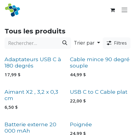
Se rendre au contenu
Tous les produits
Trier par
Filtres
Adaptateurs USB C à
Cable mince 90 degré
180 degrés
souple
17,99
$
44,99
$
Aimant X2 , 3,2 x 0,3
USB C to C Cable plat
cm
22,00
$
6,50
$
Batterie externe 20
Poignée
000 mAh
24,99
$